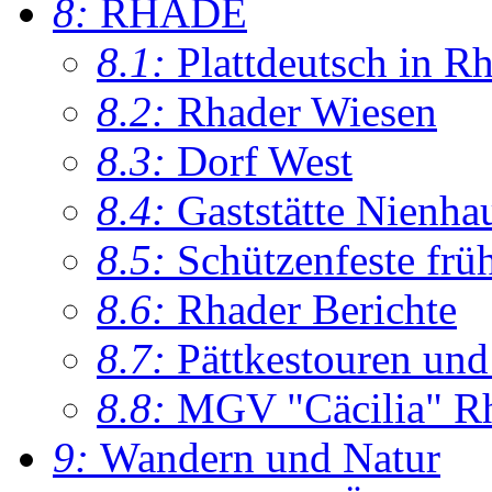
8:
RHADE
8.1:
Plattdeutsch in R
8.2:
Rhader Wiesen
8.3:
Dorf West
8.4:
Gaststätte Nienha
8.5:
Schützenfeste frü
8.6:
Rhader Berichte
8.7:
Pättkestouren un
8.8:
MGV "Cäcilia" R
9:
Wandern und Natur