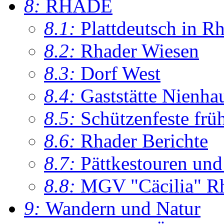
8:
RHADE
8.1:
Plattdeutsch in R
8.2:
Rhader Wiesen
8.3:
Dorf West
8.4:
Gaststätte Nienha
8.5:
Schützenfeste frü
8.6:
Rhader Berichte
8.7:
Pättkestouren un
8.8:
MGV "Cäcilia" R
9:
Wandern und Natur