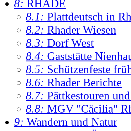
8:
RHADE
8.1:
Plattdeutsch in R
8.2:
Rhader Wiesen
8.3:
Dorf West
8.4:
Gaststätte Nienha
8.5:
Schützenfeste frü
8.6:
Rhader Berichte
8.7:
Pättkestouren un
8.8:
MGV "Cäcilia" R
9:
Wandern und Natur