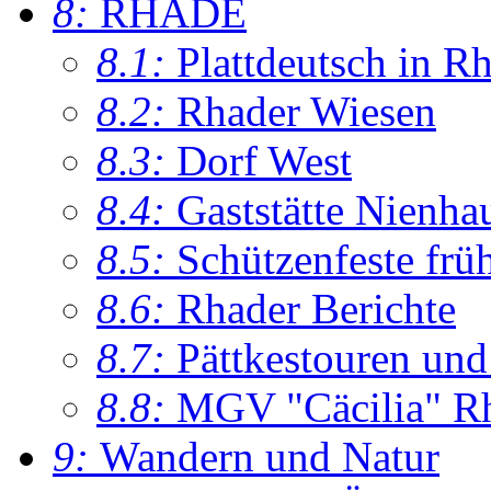
8:
RHADE
8.1:
Plattdeutsch in R
8.2:
Rhader Wiesen
8.3:
Dorf West
8.4:
Gaststätte Nienha
8.5:
Schützenfeste frü
8.6:
Rhader Berichte
8.7:
Pättkestouren un
8.8:
MGV "Cäcilia" R
9:
Wandern und Natur