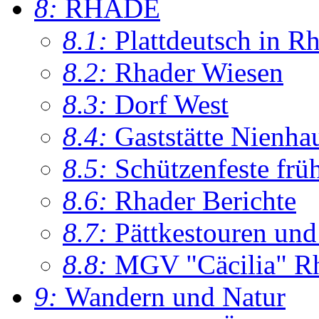
8:
RHADE
8.1:
Plattdeutsch in R
8.2:
Rhader Wiesen
8.3:
Dorf West
8.4:
Gaststätte Nienha
8.5:
Schützenfeste frü
8.6:
Rhader Berichte
8.7:
Pättkestouren un
8.8:
MGV "Cäcilia" R
9:
Wandern und Natur