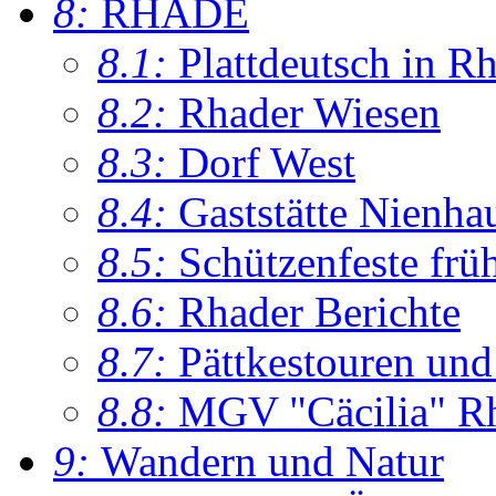
8:
RHADE
8.1:
Plattdeutsch in R
8.2:
Rhader Wiesen
8.3:
Dorf West
8.4:
Gaststätte Nienha
8.5:
Schützenfeste frü
8.6:
Rhader Berichte
8.7:
Pättkestouren un
8.8:
MGV "Cäcilia" R
9:
Wandern und Natur