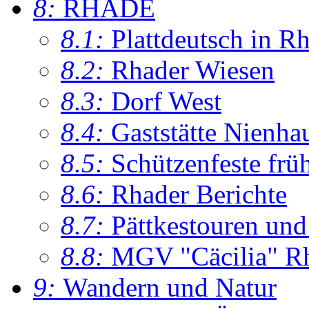
8:
RHADE
8.1:
Plattdeutsch in R
8.2:
Rhader Wiesen
8.3:
Dorf West
8.4:
Gaststätte Nienha
8.5:
Schützenfeste frü
8.6:
Rhader Berichte
8.7:
Pättkestouren un
8.8:
MGV "Cäcilia" R
9:
Wandern und Natur