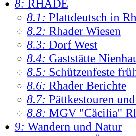
8:
RHADE
8.1:
Plattdeutsch in R
8.2:
Rhader Wiesen
8.3:
Dorf West
8.4:
Gaststätte Nienha
8.5:
Schützenfeste frü
8.6:
Rhader Berichte
8.7:
Pättkestouren un
8.8:
MGV "Cäcilia" R
9:
Wandern und Natur