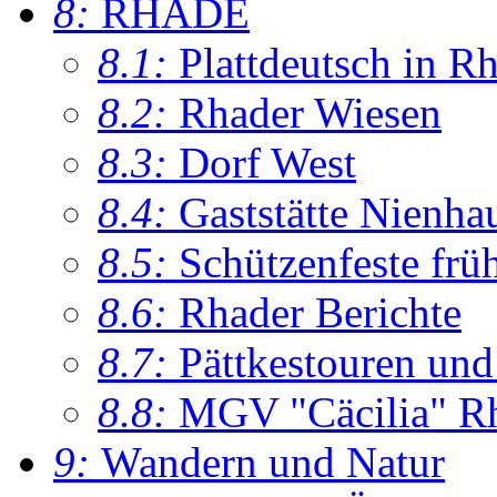
8:
RHADE
8.1:
Plattdeutsch in R
8.2:
Rhader Wiesen
8.3:
Dorf West
8.4:
Gaststätte Nienha
8.5:
Schützenfeste frü
8.6:
Rhader Berichte
8.7:
Pättkestouren un
8.8:
MGV "Cäcilia" R
9:
Wandern und Natur