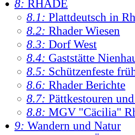
8:
RHADE
8.1:
Plattdeutsch in R
8.2:
Rhader Wiesen
8.3:
Dorf West
8.4:
Gaststätte Nienha
8.5:
Schützenfeste frü
8.6:
Rhader Berichte
8.7:
Pättkestouren un
8.8:
MGV "Cäcilia" R
9:
Wandern und Natur