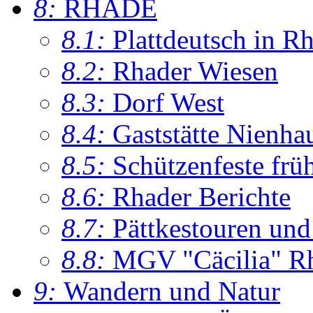
8:
RHADE
8.1:
Plattdeutsch in R
8.2:
Rhader Wiesen
8.3:
Dorf West
8.4:
Gaststätte Nienha
8.5:
Schützenfeste frü
8.6:
Rhader Berichte
8.7:
Pättkestouren un
8.8:
MGV "Cäcilia" R
9:
Wandern und Natur