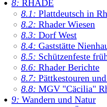
8:
RHADE
8.1:
Plattdeutsch in R
8.2:
Rhader Wiesen
8.3:
Dorf West
8.4:
Gaststätte Nienha
8.5:
Schützenfeste frü
8.6:
Rhader Berichte
8.7:
Pättkestouren un
8.8:
MGV "Cäcilia" R
9:
Wandern und Natur