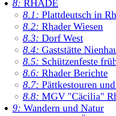
8:
RHADE
8.1:
Plattdeutsch in R
8.2:
Rhader Wiesen
8.3:
Dorf West
8.4:
Gaststätte Nienha
8.5:
Schützenfeste frü
8.6:
Rhader Berichte
8.7:
Pättkestouren un
8.8:
MGV "Cäcilia" R
9:
Wandern und Natur