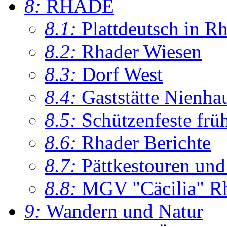
8:
RHADE
8.1:
Plattdeutsch in R
8.2:
Rhader Wiesen
8.3:
Dorf West
8.4:
Gaststätte Nienha
8.5:
Schützenfeste frü
8.6:
Rhader Berichte
8.7:
Pättkestouren un
8.8:
MGV "Cäcilia" R
9:
Wandern und Natur