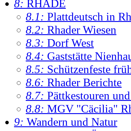
8:
RHADE
8.1:
Plattdeutsch in R
8.2:
Rhader Wiesen
8.3:
Dorf West
8.4:
Gaststätte Nienha
8.5:
Schützenfeste frü
8.6:
Rhader Berichte
8.7:
Pättkestouren un
8.8:
MGV "Cäcilia" R
9:
Wandern und Natur