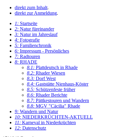
direkt zum Inhalt
.
direkt zur Anmeldung
.
1:
Startseite
2:
Natur füreinander
3:
Natur im Jahreslauf
4:
Fotografie
5:
Familienchronik
6:
Impressum - Persönliches
7:
Radtouren
8:
RHADE
8.1:
Plattdeutsch in Rhade
8.2:
Rhader Wiesen
8.3:
Dorf West
8.4:
Gaststätte Nienhaus-Köster
8.5:
Schützenfeste früher
8.6:
Rhader Berichte
8.7:
Pättkestouren und Wandern
8.8:
MGV "Cäcilia" Rhade
9:
Wandern und Natur
10:
NIEDERKRÜCHTEN-AKTUELL
11:
Karneval in Niederkrüchten
12:
Datenschutz