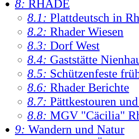
8:
RHADE
8.1:
Plattdeutsch in R
8.2:
Rhader Wiesen
8.3:
Dorf West
8.4:
Gaststätte Nienha
8.5:
Schützenfeste frü
8.6:
Rhader Berichte
8.7:
Pättkestouren un
8.8:
MGV "Cäcilia" R
9:
Wandern und Natur