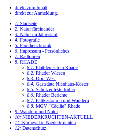
direkt zum Inhalt
.
direkt zur Anmeldung
.
1:
Startseite
2:
Natur füreinander
3:
Natur im Jahreslauf
4:
Fotografie
5:
Familienchronik
6:
Impressum - Persönliches
7:
Radtouren
8:
RHADE
8.1:
Plattdeutsch in Rhade
8.2:
Rhader Wiesen
8.3:
Dorf West
8.4:
Gaststätte Nienhaus-Köster
8.5:
Schützenfeste früher
8.6:
Rhader Berichte
8.7:
Pättkestouren und Wandern
8.8:
MGV "Cäcilia" Rhade
9:
Wandern und Natur
10:
NIEDERKRÜCHTEN-AKTUELL
11:
Karneval in Niederkrüchten
12:
Datenschutz