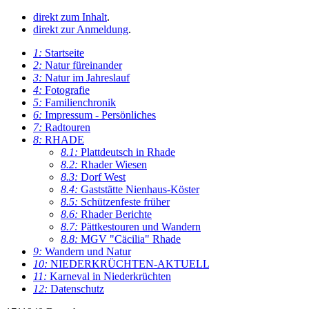
direkt zum Inhalt
.
direkt zur Anmeldung
.
1:
Startseite
2:
Natur füreinander
3:
Natur im Jahreslauf
4:
Fotografie
5:
Familienchronik
6:
Impressum - Persönliches
7:
Radtouren
8:
RHADE
8.1:
Plattdeutsch in Rhade
8.2:
Rhader Wiesen
8.3:
Dorf West
8.4:
Gaststätte Nienhaus-Köster
8.5:
Schützenfeste früher
8.6:
Rhader Berichte
8.7:
Pättkestouren und Wandern
8.8:
MGV "Cäcilia" Rhade
9:
Wandern und Natur
10:
NIEDERKRÜCHTEN-AKTUELL
11:
Karneval in Niederkrüchten
12:
Datenschutz