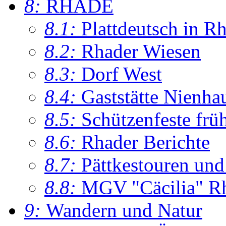
8:
RHADE
8.1:
Plattdeutsch in R
8.2:
Rhader Wiesen
8.3:
Dorf West
8.4:
Gaststätte Nienha
8.5:
Schützenfeste frü
8.6:
Rhader Berichte
8.7:
Pättkestouren un
8.8:
MGV "Cäcilia" R
9:
Wandern und Natur