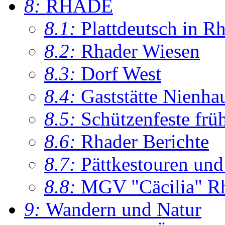
8:
RHADE
8.1:
Plattdeutsch in R
8.2:
Rhader Wiesen
8.3:
Dorf West
8.4:
Gaststätte Nienha
8.5:
Schützenfeste frü
8.6:
Rhader Berichte
8.7:
Pättkestouren un
8.8:
MGV "Cäcilia" R
9:
Wandern und Natur