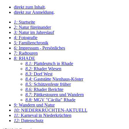
direkt zum Inhalt
.
direkt zur Anmeldung
.
1:
Startseite
2:
Natur füreinander
3:
Natur im Jahreslauf
4:
Fotografie
5:
Familienchronik
6:
Impressum - Persönliches
7:
Radtouren
8:
RHADE
8.1:
Plattdeutsch in Rhade
8.2:
Rhader Wiesen
8.3:
Dorf West
8.4:
Gaststätte Nienhaus-Köster
8.5:
Schützenfeste früher
8.6:
Rhader Berichte
8.7:
Pättkestouren und Wandern
8.8:
MGV "Cäcilia" Rhade
9:
Wandern und Natur
10:
NIEDERKRÜCHTEN-AKTUELL
11:
Karneval in Niederkrüchten
12:
Datenschutz