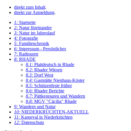
direkt zum Inhalt
.
direkt zur Anmeldung
.
1:
Startseite
2:
Natur füreinander
3:
Natur im Jahreslauf
4:
Fotografie
5:
Familienchronik
6:
Impressum - Persönliches
7:
Radtouren
8:
RHADE
8.1:
Plattdeutsch in Rhade
8.2:
Rhader Wiesen
8.3:
Dorf West
8.4:
Gaststätte Nienhaus-Köster
8.5:
Schützenfeste früher
8.6:
Rhader Berichte
8.7:
Pättkestouren und Wandern
8.8:
MGV "Cäcilia" Rhade
9:
Wandern und Natur
10:
NIEDERKRÜCHTEN-AKTUELL
11:
Karneval in Niederkrüchten
12:
Datenschutz