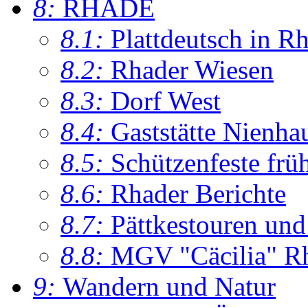
8:
RHADE
8.1:
Plattdeutsch in R
8.2:
Rhader Wiesen
8.3:
Dorf West
8.4:
Gaststätte Nienha
8.5:
Schützenfeste frü
8.6:
Rhader Berichte
8.7:
Pättkestouren un
8.8:
MGV "Cäcilia" R
9:
Wandern und Natur