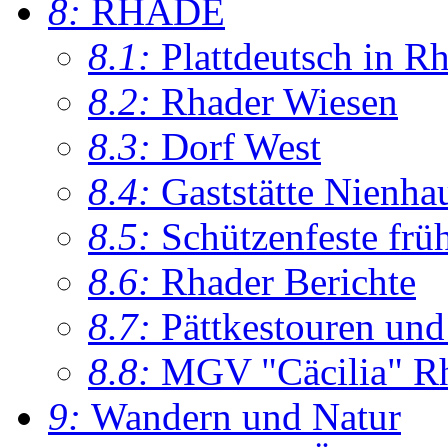
8:
RHADE
8.1:
Plattdeutsch in R
8.2:
Rhader Wiesen
8.3:
Dorf West
8.4:
Gaststätte Nienha
8.5:
Schützenfeste frü
8.6:
Rhader Berichte
8.7:
Pättkestouren un
8.8:
MGV "Cäcilia" R
9:
Wandern und Natur