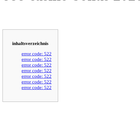
inhaltsverzeichnis
error code: 522
error code: 522
error code: 522
error code: 522
error code: 522
error code: 522
error code: 522