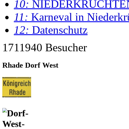
10:
NIEDERKRÜCHTE
11:
Karneval in Niederkr
12:
Datenschutz
1711940 Besucher
Rhade Dorf West