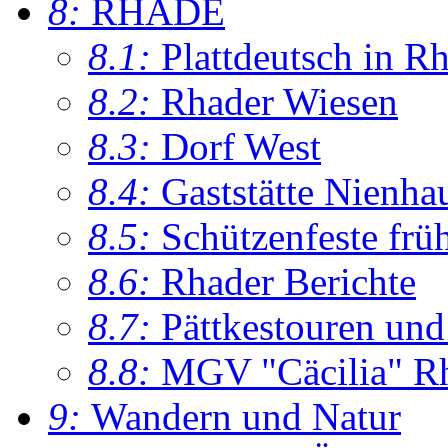
8:
RHADE
8.1:
Plattdeutsch in R
8.2:
Rhader Wiesen
8.3:
Dorf West
8.4:
Gaststätte Nienha
8.5:
Schützenfeste frü
8.6:
Rhader Berichte
8.7:
Pättkestouren un
8.8:
MGV "Cäcilia" R
9:
Wandern und Natur