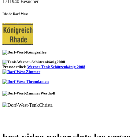
1711940 Besucher
Rhade Dorf West
Presseartikel:
Werner Tenk Schützenkönig 2008
best video poker slots las vegas