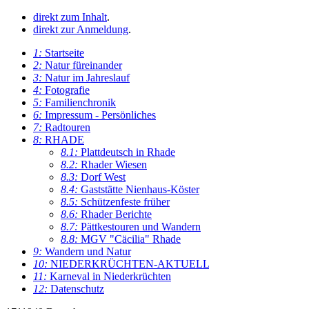
direkt zum Inhalt
.
direkt zur Anmeldung
.
1:
Startseite
2:
Natur füreinander
3:
Natur im Jahreslauf
4:
Fotografie
5:
Familienchronik
6:
Impressum - Persönliches
7:
Radtouren
8:
RHADE
8.1:
Plattdeutsch in Rhade
8.2:
Rhader Wiesen
8.3:
Dorf West
8.4:
Gaststätte Nienhaus-Köster
8.5:
Schützenfeste früher
8.6:
Rhader Berichte
8.7:
Pättkestouren und Wandern
8.8:
MGV "Cäcilia" Rhade
9:
Wandern und Natur
10:
NIEDERKRÜCHTEN-AKTUELL
11:
Karneval in Niederkrüchten
12:
Datenschutz