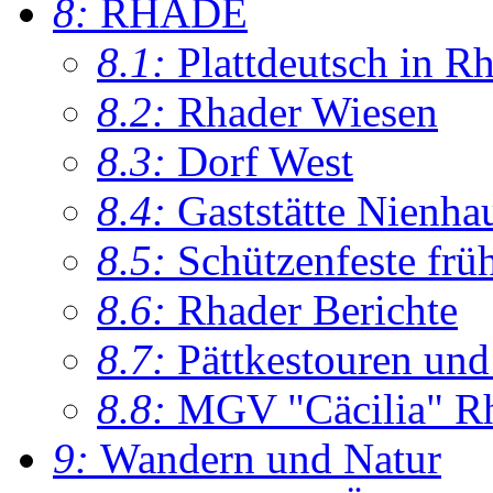
8:
RHADE
8.1:
Plattdeutsch in R
8.2:
Rhader Wiesen
8.3:
Dorf West
8.4:
Gaststätte Nienha
8.5:
Schützenfeste frü
8.6:
Rhader Berichte
8.7:
Pättkestouren un
8.8:
MGV "Cäcilia" R
9:
Wandern und Natur