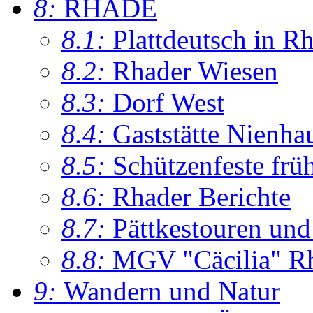
8:
RHADE
8.1:
Plattdeutsch in R
8.2:
Rhader Wiesen
8.3:
Dorf West
8.4:
Gaststätte Nienha
8.5:
Schützenfeste frü
8.6:
Rhader Berichte
8.7:
Pättkestouren un
8.8:
MGV "Cäcilia" R
9:
Wandern und Natur