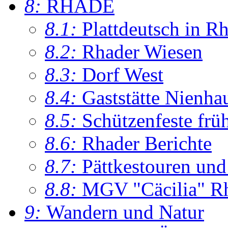
8:
RHADE
8.1:
Plattdeutsch in R
8.2:
Rhader Wiesen
8.3:
Dorf West
8.4:
Gaststätte Nienha
8.5:
Schützenfeste frü
8.6:
Rhader Berichte
8.7:
Pättkestouren un
8.8:
MGV "Cäcilia" R
9:
Wandern und Natur