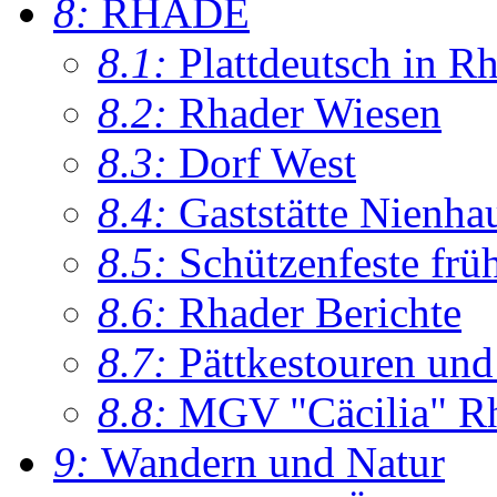
8:
RHADE
8.1:
Plattdeutsch in R
8.2:
Rhader Wiesen
8.3:
Dorf West
8.4:
Gaststätte Nienha
8.5:
Schützenfeste frü
8.6:
Rhader Berichte
8.7:
Pättkestouren un
8.8:
MGV "Cäcilia" R
9:
Wandern und Natur