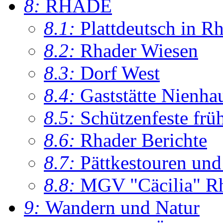
8:
RHADE
8.1:
Plattdeutsch in R
8.2:
Rhader Wiesen
8.3:
Dorf West
8.4:
Gaststätte Nienha
8.5:
Schützenfeste frü
8.6:
Rhader Berichte
8.7:
Pättkestouren un
8.8:
MGV "Cäcilia" R
9:
Wandern und Natur