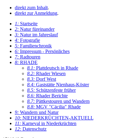
direkt zum Inhalt
.
direkt zur Anmeldung
.
1:
Startseite
2:
Natur füreinander
3:
Natur im Jahreslauf
4:
Fotografie
5:
Familienchronik
6:
Impressum - Persönliches
7:
Radtouren
8:
RHADE
8.1:
Plattdeutsch in Rhade
8.2:
Rhader Wiesen
8.3:
Dorf West
8.4:
Gaststätte Nienhaus-Köster
8.5:
Schützenfeste früher
8.6:
Rhader Berichte
8.7:
Pättkestouren und Wandern
8.8:
MGV "Cäcilia" Rhade
9:
Wandern und Natur
10:
NIEDERKRÜCHTEN-AKTUELL
11:
Karneval in Niederkrüchten
12:
Datenschutz