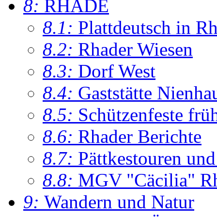
8:
RHADE
8.1:
Plattdeutsch in R
8.2:
Rhader Wiesen
8.3:
Dorf West
8.4:
Gaststätte Nienha
8.5:
Schützenfeste frü
8.6:
Rhader Berichte
8.7:
Pättkestouren un
8.8:
MGV "Cäcilia" R
9:
Wandern und Natur