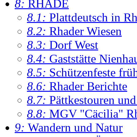
8:
RHADE
8.1:
Plattdeutsch in R
8.2:
Rhader Wiesen
8.3:
Dorf West
8.4:
Gaststätte Nienha
8.5:
Schützenfeste frü
8.6:
Rhader Berichte
8.7:
Pättkestouren un
8.8:
MGV "Cäcilia" R
9:
Wandern und Natur