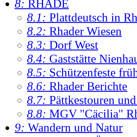
8:
RHADE
8.1:
Plattdeutsch in R
8.2:
Rhader Wiesen
8.3:
Dorf West
8.4:
Gaststätte Nienha
8.5:
Schützenfeste frü
8.6:
Rhader Berichte
8.7:
Pättkestouren un
8.8:
MGV "Cäcilia" R
9:
Wandern und Natur