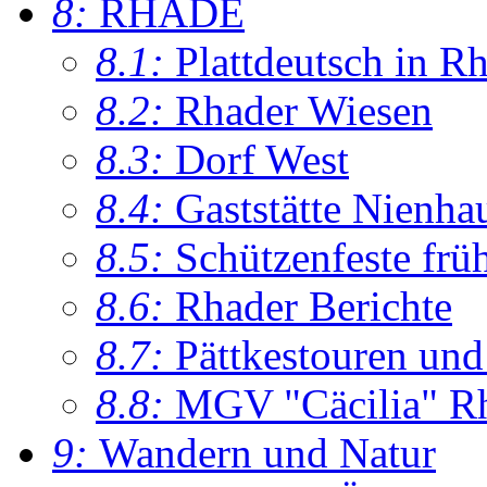
8:
RHADE
8.1:
Plattdeutsch in R
8.2:
Rhader Wiesen
8.3:
Dorf West
8.4:
Gaststätte Nienha
8.5:
Schützenfeste frü
8.6:
Rhader Berichte
8.7:
Pättkestouren un
8.8:
MGV "Cäcilia" R
9:
Wandern und Natur