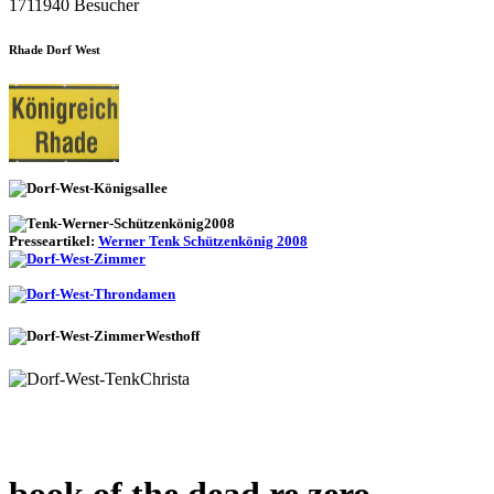
1711940 Besucher
Rhade Dorf West
Presseartikel:
Werner Tenk Schützenkönig 2008
book of the dead re zero