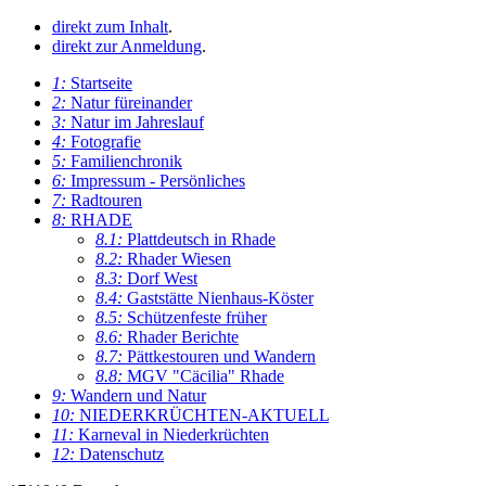
direkt zum Inhalt
.
direkt zur Anmeldung
.
1:
Startseite
2:
Natur füreinander
3:
Natur im Jahreslauf
4:
Fotografie
5:
Familienchronik
6:
Impressum - Persönliches
7:
Radtouren
8:
RHADE
8.1:
Plattdeutsch in Rhade
8.2:
Rhader Wiesen
8.3:
Dorf West
8.4:
Gaststätte Nienhaus-Köster
8.5:
Schützenfeste früher
8.6:
Rhader Berichte
8.7:
Pättkestouren und Wandern
8.8:
MGV "Cäcilia" Rhade
9:
Wandern und Natur
10:
NIEDERKRÜCHTEN-AKTUELL
11:
Karneval in Niederkrüchten
12:
Datenschutz