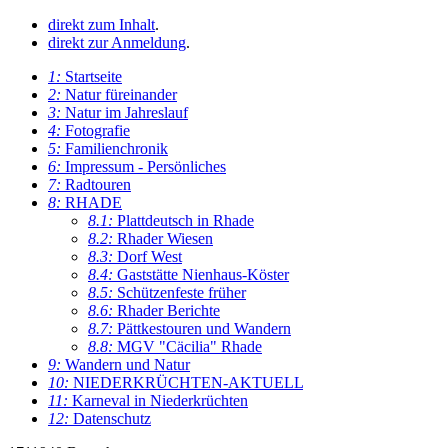
direkt zum Inhalt
.
direkt zur Anmeldung
.
1:
Startseite
2:
Natur füreinander
3:
Natur im Jahreslauf
4:
Fotografie
5:
Familienchronik
6:
Impressum - Persönliches
7:
Radtouren
8:
RHADE
8.1:
Plattdeutsch in Rhade
8.2:
Rhader Wiesen
8.3:
Dorf West
8.4:
Gaststätte Nienhaus-Köster
8.5:
Schützenfeste früher
8.6:
Rhader Berichte
8.7:
Pättkestouren und Wandern
8.8:
MGV "Cäcilia" Rhade
9:
Wandern und Natur
10:
NIEDERKRÜCHTEN-AKTUELL
11:
Karneval in Niederkrüchten
12:
Datenschutz