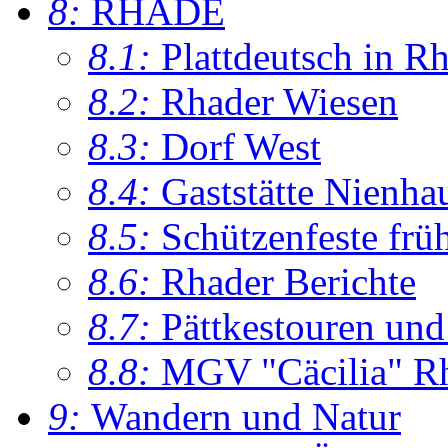
8:
RHADE
8.1:
Plattdeutsch in R
8.2:
Rhader Wiesen
8.3:
Dorf West
8.4:
Gaststätte Nienha
8.5:
Schützenfeste frü
8.6:
Rhader Berichte
8.7:
Pättkestouren un
8.8:
MGV "Cäcilia" R
9:
Wandern und Natur