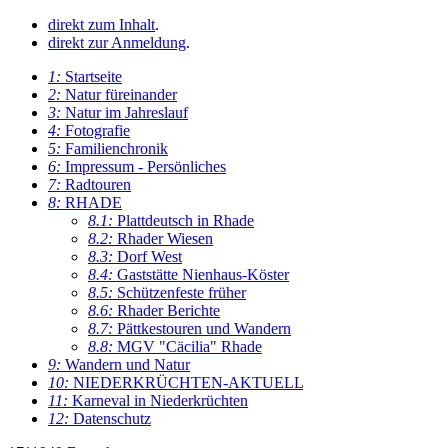
direkt zum Inhalt
.
direkt zur Anmeldung
.
1:
Startseite
2:
Natur füreinander
3:
Natur im Jahreslauf
4:
Fotografie
5:
Familienchronik
6:
Impressum - Persönliches
7:
Radtouren
8:
RHADE
8.1:
Plattdeutsch in Rhade
8.2:
Rhader Wiesen
8.3:
Dorf West
8.4:
Gaststätte Nienhaus-Köster
8.5:
Schützenfeste früher
8.6:
Rhader Berichte
8.7:
Pättkestouren und Wandern
8.8:
MGV "Cäcilia" Rhade
9:
Wandern und Natur
10:
NIEDERKRÜCHTEN-AKTUELL
11:
Karneval in Niederkrüchten
12:
Datenschutz