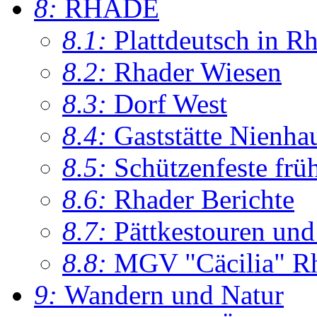
8:
RHADE
8.1:
Plattdeutsch in R
8.2:
Rhader Wiesen
8.3:
Dorf West
8.4:
Gaststätte Nienha
8.5:
Schützenfeste frü
8.6:
Rhader Berichte
8.7:
Pättkestouren un
8.8:
MGV "Cäcilia" R
9:
Wandern und Natur