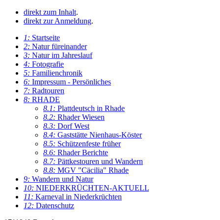
direkt zum Inhalt
.
direkt zur Anmeldung
.
1:
Startseite
2:
Natur füreinander
3:
Natur im Jahreslauf
4:
Fotografie
5:
Familienchronik
6:
Impressum - Persönliches
7:
Radtouren
8:
RHADE
8.1:
Plattdeutsch in Rhade
8.2:
Rhader Wiesen
8.3:
Dorf West
8.4:
Gaststätte Nienhaus-Köster
8.5:
Schützenfeste früher
8.6:
Rhader Berichte
8.7:
Pättkestouren und Wandern
8.8:
MGV "Cäcilia" Rhade
9:
Wandern und Natur
10:
NIEDERKRÜCHTEN-AKTUELL
11:
Karneval in Niederkrüchten
12:
Datenschutz