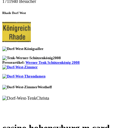
1711940 Besucher
Rhade Dorf West
Presseartikel:
Werner Tenk Schützenkönig 2008
casino hohensyburg m card