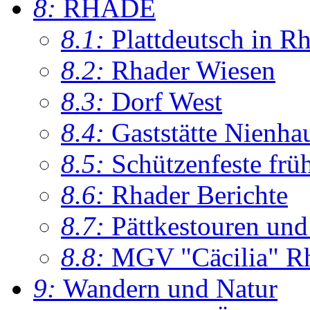
8:
RHADE
8.1:
Plattdeutsch in R
8.2:
Rhader Wiesen
8.3:
Dorf West
8.4:
Gaststätte Nienha
8.5:
Schützenfeste frü
8.6:
Rhader Berichte
8.7:
Pättkestouren un
8.8:
MGV "Cäcilia" R
9:
Wandern und Natur