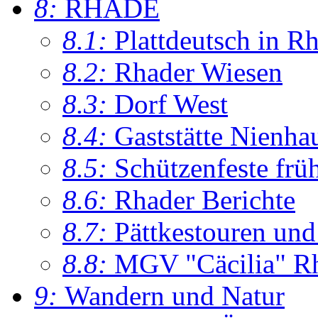
8:
RHADE
8.1:
Plattdeutsch in R
8.2:
Rhader Wiesen
8.3:
Dorf West
8.4:
Gaststätte Nienha
8.5:
Schützenfeste frü
8.6:
Rhader Berichte
8.7:
Pättkestouren un
8.8:
MGV "Cäcilia" R
9:
Wandern und Natur