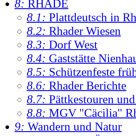
8:
RHADE
8.1:
Plattdeutsch in R
8.2:
Rhader Wiesen
8.3:
Dorf West
8.4:
Gaststätte Nienha
8.5:
Schützenfeste frü
8.6:
Rhader Berichte
8.7:
Pättkestouren un
8.8:
MGV "Cäcilia" R
9:
Wandern und Natur