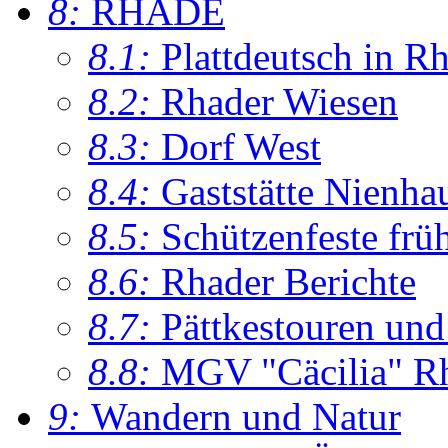
8:
RHADE
8.1:
Plattdeutsch in R
8.2:
Rhader Wiesen
8.3:
Dorf West
8.4:
Gaststätte Nienha
8.5:
Schützenfeste frü
8.6:
Rhader Berichte
8.7:
Pättkestouren un
8.8:
MGV "Cäcilia" R
9:
Wandern und Natur