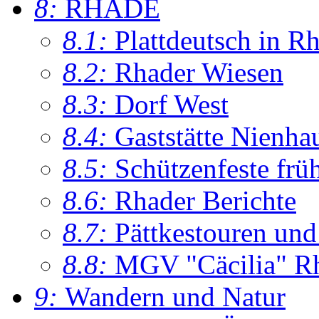
8:
RHADE
8.1:
Plattdeutsch in R
8.2:
Rhader Wiesen
8.3:
Dorf West
8.4:
Gaststätte Nienha
8.5:
Schützenfeste frü
8.6:
Rhader Berichte
8.7:
Pättkestouren un
8.8:
MGV "Cäcilia" R
9:
Wandern und Natur