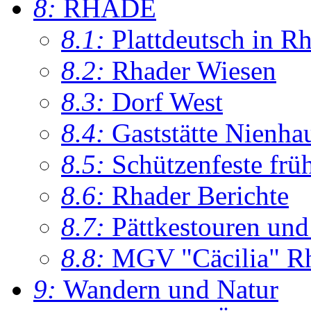
8:
RHADE
8.1:
Plattdeutsch in R
8.2:
Rhader Wiesen
8.3:
Dorf West
8.4:
Gaststätte Nienha
8.5:
Schützenfeste frü
8.6:
Rhader Berichte
8.7:
Pättkestouren un
8.8:
MGV "Cäcilia" R
9:
Wandern und Natur